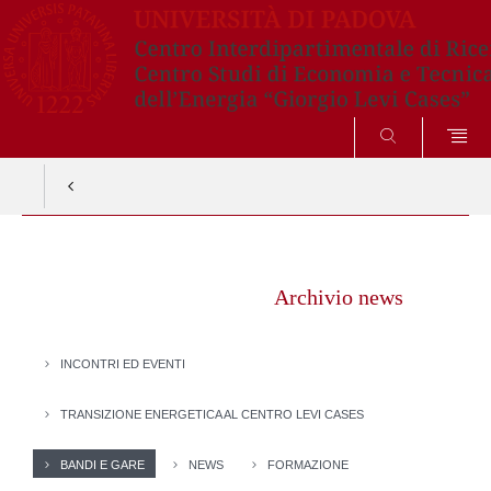
CERCA
Vai
al
Archivio news
contenuto
INCONTRI ED EVENTI
TRANSIZIONE ENERGETICA AL CENTRO LEVI CASES
BANDI E GARE
NEWS
FORMAZIONE