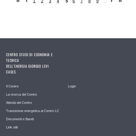
1
2
3
4
5
6
7
8
9
…
Pages
CENTRO STUDI DI ECONOMIA E
TECNICA
DELL'ENERGIA GIORGIO LEVI
CASES
Il Centro
Login
La ricerca del Centro
Attività del Centro
Transizione energetica al Centro LC
Documenti e Bandi
Link utili